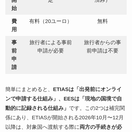
開
定
済み）
始
費
有料（20ユーロ）
無料
用
事
旅行者による事前
旅行者からの事
前
申請が必要
前申請は不要
申
請
簡単にまとめると、
ETIASは「出発前にオンライ
ンで申請する仕組み」、EESは「現地の国境で自
動的に記録される仕組み」
です。この2つは補完関
係にあり、ETIASが開始される2026年10月〜12月
以降は、対象国へ渡航する際に
両方の手続きが必