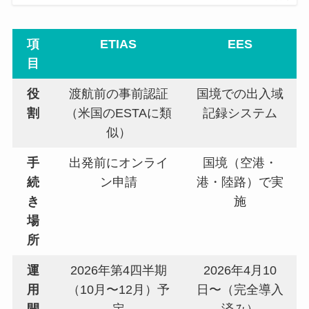
項
ETIAS
EES
目
役
渡航前の事前認証
国境での出入域
割
（米国のESTAに類
記録システム
似）
手
出発前にオンライ
国境（空港・
続
ン申請
港・陸路）で実
き
施
場
所
運
2026年第4四半期
2026年4月10
用
（10月〜12月）予
日〜（完全導入